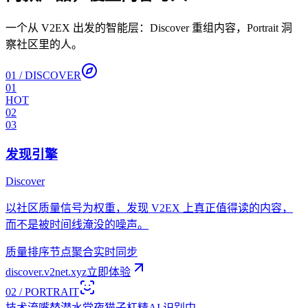
一个从 V2EX 出发的智能层：Discover 重组内容，Portrait 洞
察社区里的人。
01
/
DISCOVER
01
HOT
02
03
发现引擎
Discover
以社区质量信号为权重，发现 V2EX 上真正值得读的内容，
而不是被时间线淹没的噪声。
质量排序
节点聚合
实时同步
discover.v2net.xyz
立即体验
02
/
PORTRAIT
技术流
嘴替
潜水党
夜猫子
杠精
AI 识别中…